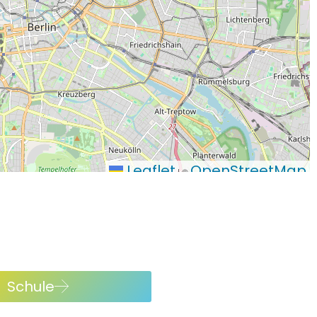
Leaflet
OpenStreetMap
|
©
Schule