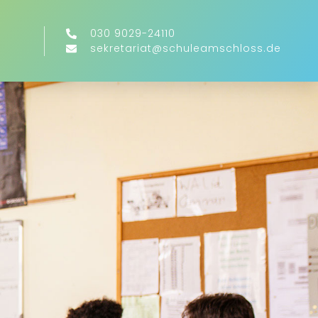
030 9029-24110
sekretariat@schuleamschloss.de