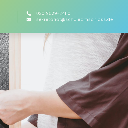
030 9029-24110
sekretariat@schuleamschloss.de