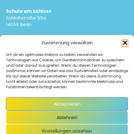
Schule am Schloss
Schloßstraße 55a
14059 Berlin
030 9029-24110
Zustimmung verwalten
030 9029-24132
sekretariat@schuleamschloss.de
Um dir ein optimales Erlebnis zu bieten, verwenden wir
Technologien wie Cookies, um Geräteinformationen zu speichern
IMPRESSUM
DATENSCHUTZ
E-MAIL-ZUGANG
und/oder darauf zuzugreifen. Wenn du diesen Technologien
zustimmst, können wir Daten wie das Surfverhalten oder eindeutige
COOKIE-RICHTLINIE (EU)
IDs auf dieser Website verarbeiten. Wenn du deine Zustimmung
nicht erteilst oder zurückziehst, können bestimmte Merkmale und
Funktionen beeinträchtigt werden.
Akzeptieren
Das Sekretariat ist montags bis freitags von 08.00 –
Ablehnen
14.30 Uhr geöffnet.
Anfragen an die Schule bitte grundsätzlich über
Einstellungen ansehen
das Sekretariat.