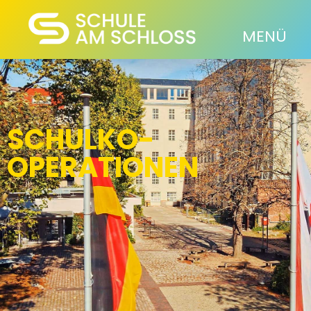
MENÜ
SCHULKO­
OPERATIONEN