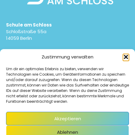
Schule am Schloss
Schloßstraße 55a
14059 Berlin
030 9029-24110
Zustimmung verwalten
030 9029-24132
sekretariat@schuleamschloss.de
Um dir ein optimales Erlebnis zu bieten, verwenden wir
Technologien wie Cookies, um Geräteinformationen zu speichern
IMPRESSUM
DATENSCHUTZ
E-MAIL-ZUGANG
und/oder darauf zuzugreifen. Wenn du diesen Technologien
zustimmst, können wir Daten wie das Surfverhalten oder eindeutige
COOKIE-RICHTLINIE (EU)
IDs auf dieser Website verarbeiten. Wenn du deine Zustimmung
nicht erteilst oder zurückziehst, können bestimmte Merkmale und
Funktionen beeinträchtigt werden.
Akzeptieren
Das Sekretariat ist montags bis freitags von 08.00 –
Ablehnen
14.30 Uhr geöffnet.